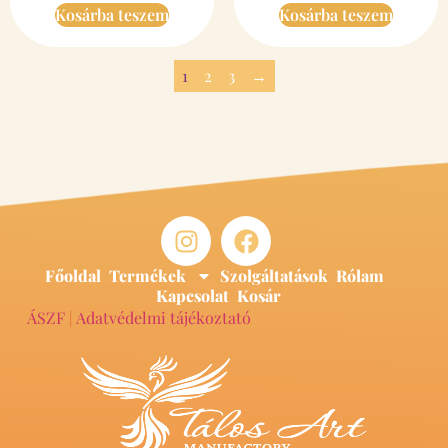
Kosárba teszem
Kosárba teszem
1
2
3
→
Főoldal
Termékek
Szolgáltatások
Rólam
Kapcsolat
Kosár
ÁSZF
|
Adatvédelmi tájékoztató