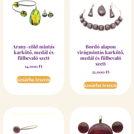
Arany-zöld mintás
Bordó alapon
karkötő, medál és
virágmintás karkötő,
fülbevaló szett
medál és fülbevaló
szett
14.000
Ft
21.000
Ft
Kosárba teszem
Kosárba teszem