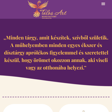
„Minden tárgy, amit készítek, szívből születik.
A műhelyemben minden egyes ékszer és
dísztárgy aprólékos figyelemmel és szeretettel
készül, hogy örömet okozzon annak, aki viseli
vagy az otthonába helyezi.”