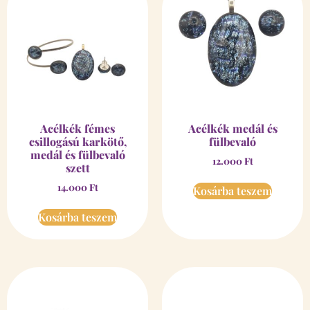
Acélkék fémes
Acélkék medál és
csillogású karkötő,
fülbevaló
medál és fülbevaló
12.000
Ft
szett
14.000
Ft
Kosárba teszem
Kosárba teszem