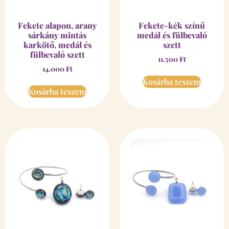
Fekete alapon, arany
Fekete-kék színű
sárkány mintás
medál és fülbevaló
karkötő, medál és
szett
fülbevaló szett
11.500
Ft
14.000
Ft
Kosárba teszem
Kosárba teszem