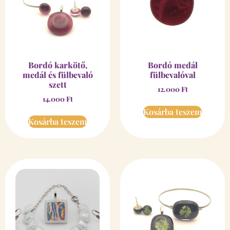
Bordó karkötő,
Bordó medál
medál és fülbevaló
fülbevalóval
szett
12.000
Ft
14.000
Ft
Kosárba teszem
Kosárba teszem