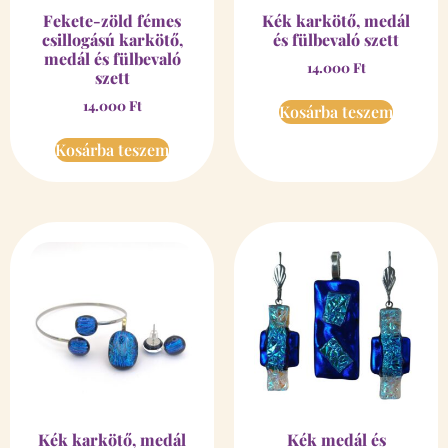
Fekete-zöld fémes
Kék karkötő, medál
csillogású karkötő,
és fülbevaló szett
medál és fülbevaló
14.000
Ft
szett
14.000
Ft
Kosárba teszem
Kosárba teszem
Kék karkötő, medál
Kék medál és