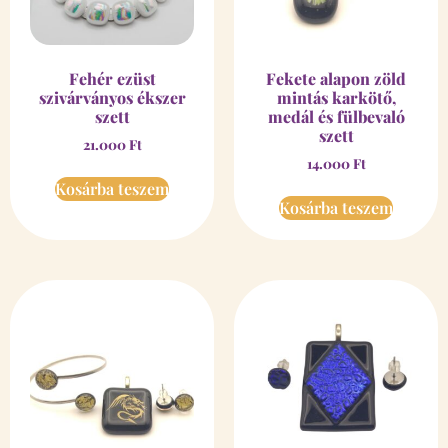
Fehér ezüst
Fekete alapon zöld
szivárványos ékszer
mintás karkötő,
szett
medál és fülbevaló
szett
21.000
Ft
14.000
Ft
Kosárba teszem
Kosárba teszem