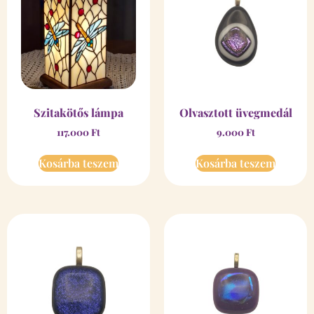
Szitakötős lámpa
Olvasztott üvegmedál
117.000
Ft
9.000
Ft
Kosárba teszem
Kosárba teszem