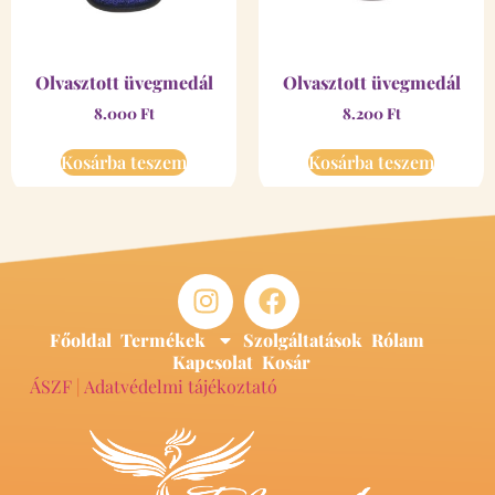
Olvasztott üvegmedál
Olvasztott üvegmedál
8.000
Ft
8.200
Ft
Kosárba teszem
Kosárba teszem
Főoldal
Termékek
Szolgáltatások
Rólam
Kapcsolat
Kosár
ÁSZF
|
Adatvédelmi tájékoztató