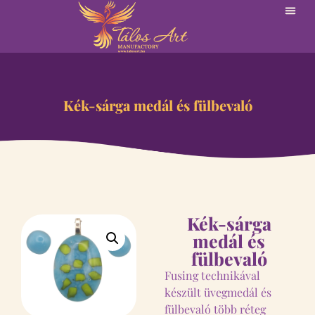
Kék-sárga medál és fülbevaló
Kék-sárga
medál és
fülbevaló
Fusing technikával
készült üvegmedál és
fülbevaló több réteg