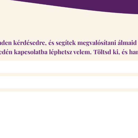
en kérdésedre, és segítek megvalósítani álmaid é
edén kapcsolatba léphetsz velem. Töltsd ki, és ha