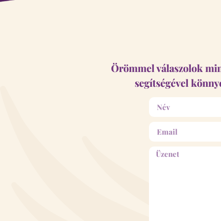
Örömmel válaszolok mind
segítségével könny