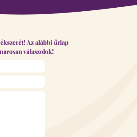
kszerét! Az alábbi űrlap
marosan válaszolok!