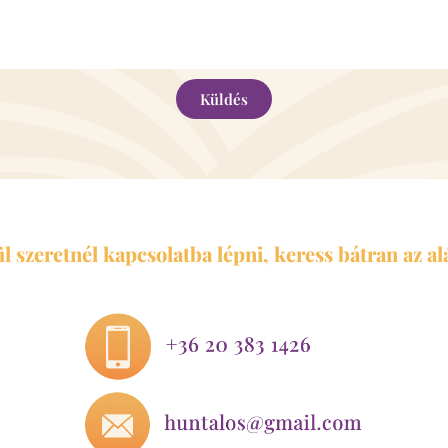
Küldés
 szeretnél kapcsolatba lépni, keress bátran az a