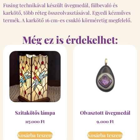
Fusing technikával készült üvegmedál, fülbevaló és
karkötő, több réteg összeolvasztásával. Egyedi kézműves
termék. A karkötő 16 cm-es csukló körméretig megfelelő.
Még ez is érdekelhet:
Szitakötős lámpa
Olvasztott üvegmedál
117.000
Ft
9.000
Ft
Kosárba teszem
Kosárba teszem