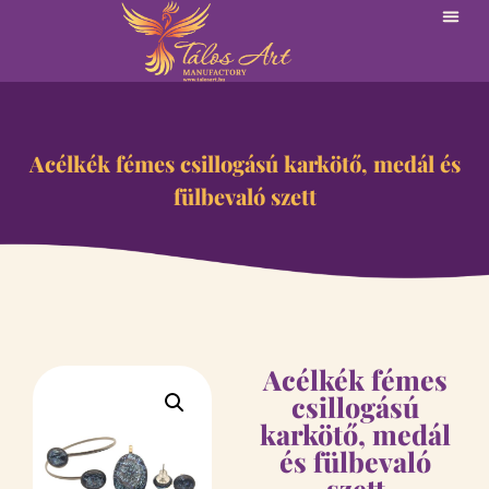
Acélkék fémes csillogású karkötő, medál és
fülbevaló szett
Acélkék fémes
csillogású
karkötő, medál
és fülbevaló
szett