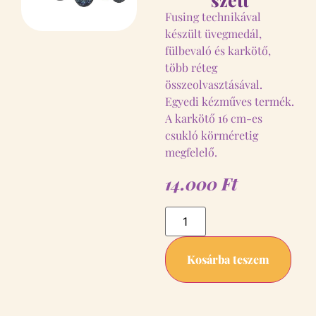
Fusing technikával
készült üvegmedál,
fülbevaló és karkötő,
több réteg
összeolvasztásával.
Egyedi kézműves termék.
A karkötő 16 cm-es
csukló körméretig
megfelelő.
14.000
Ft
Kosárba teszem