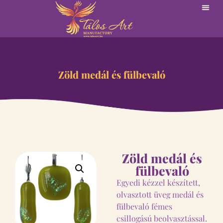
Zöld medál és fülbevaló
Zöld medál és
fülbevaló
Egyedi kézzel készített,
olvasztott üveg medál és
fülbevaló fémes
csillogású beolvasztással.