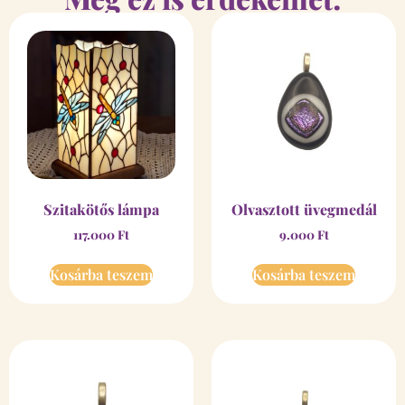
Szitakötős lámpa
Olvasztott üvegmedál
117.000
Ft
9.000
Ft
Kosárba teszem
Kosárba teszem