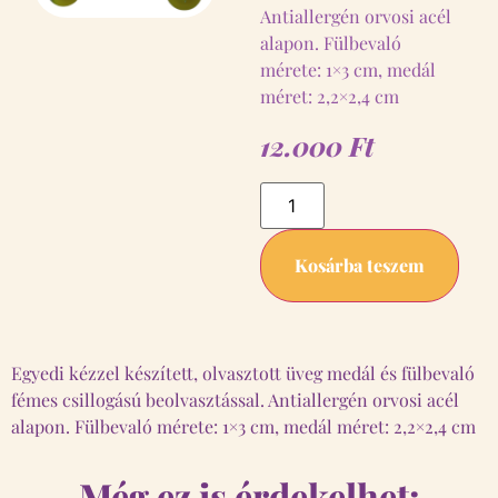
Antiallergén orvosi acél
alapon. Fülbevaló
mérete: 1×3 cm, medál
méret: 2,2×2,4 cm
12.000
Ft
Kosárba teszem
Egyedi kézzel készített, olvasztott üveg medál és fülbevaló
fémes csillogású beolvasztással. Antiallergén orvosi acél
alapon. Fülbevaló mérete: 1×3 cm, medál méret: 2,2×2,4 cm
Még ez is érdekelhet: