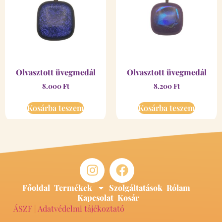
Olvasztott üvegmedál
Olvasztott üvegmedál
8.000
Ft
8.200
Ft
Kosárba teszem
Kosárba teszem
Főoldal
Termékek
Szolgáltatások
Rólam
Kapcsolat
Kosár
ÁSZF
|
Adatvédelmi tájékoztató