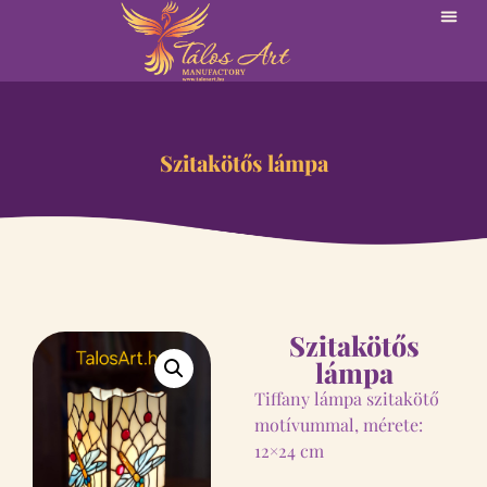
Szitakötős lámpa
Szitakötős
lámpa
Tiffany lámpa szitakötő
motívummal, mérete:
12×24 cm