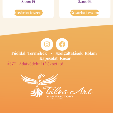
8.000
Ft
8.200
Ft
Kosárba teszem
Kosárba teszem
Főoldal
Termékek
Szolgáltatások
Rólam
Kapcsolat
Kosár
ÁSZF
|
Adatvédelmi tájékoztató