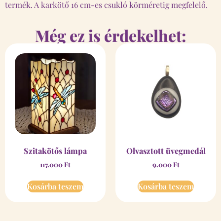
termék. A karkötő 16 cm-es csukló körméretig megfelelő.
Még ez is érdekelhet:
Szitakötős lámpa
Olvasztott üvegmedál
117.000
Ft
9.000
Ft
Kosárba teszem
Kosárba teszem