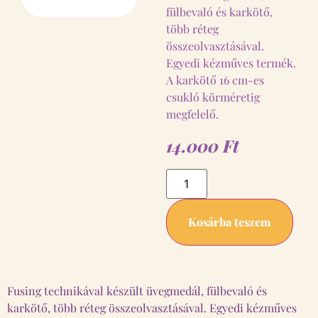
fülbevaló és karkötő,
több réteg
összeolvasztásával.
Egyedi kézműves termék.
A karkötő 16 cm-es
csukló körméretig
megfelelő.
14.000
Ft
Kosárba teszem
Fusing technikával készült üvegmedál, fülbevaló és
karkötő, több réteg összeolvasztásával. Egyedi kézműves