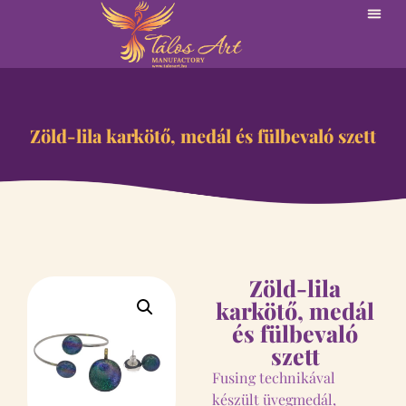
Zöld-lila karkötő, medál és fülbevaló szett
Zöld-lila
karkötő, medál
és fülbevaló
szett
Fusing technikával
készült üvegmedál,