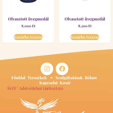
Olvasztott üvegmedál
Olvasztott üvegmedál
8.000
Ft
8.200
Ft
Kosárba teszem
Kosárba teszem
Főoldal
Termékek
Szolgáltatások
Rólam
Kapcsolat
Kosár
ÁSZF
|
Adatvédelmi tájékoztató