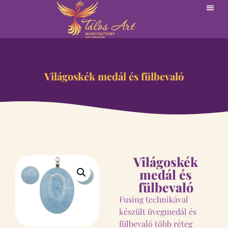
Világoskék medál és fülbevaló
Világoskék
medál és
fülbevaló
Fusing technikával
készült üvegmedál és
fülbevaló több réteg