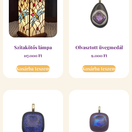
Szitakötős lámpa
Olvasztott üvegmedál
117.000
Ft
9.000
Ft
Kosárba teszem
Kosárba teszem