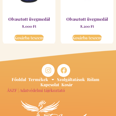
Olvasztott üvegmedál
Olvasztott üvegmedál
8.000
Ft
8.200
Ft
Kosárba teszem
Kosárba teszem
Főoldal
Termékek
Szolgáltatások
Rólam
Kapcsolat
Kosár
ÁSZF
|
Adatvédelmi tájékoztató