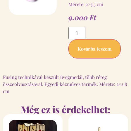
Mérete: 2×3,5 cm
9.000
Ft
Kosárba teszem
Fusing technikával készült üvegmedál, több réteg
összeolvasztásával. Egyedi kézműves termék. Mérete: 2×2,8
cm
Még ez is érdekelhet: