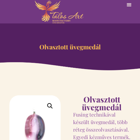
Olvasztott üvegmedál
Olvasztott
üvegmedál
Fusing technikával
készült üvegmedál, több
réteg összeolvasztásával.
Egyedi kézműves termék.