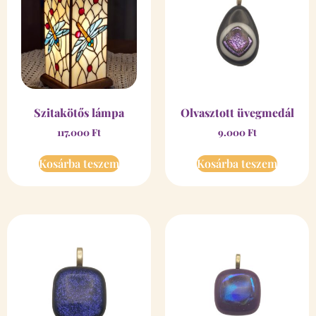
Szitakötős lámpa
Olvasztott üvegmedál
117.000
Ft
9.000
Ft
Kosárba teszem
Kosárba teszem