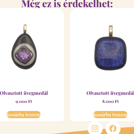
Még ez is érdekelhet:
Olvasztott üvegmedál
Olvasztott üvegmedá
9.000
Ft
8.000
Ft
Kosárba teszem
Kosárba teszem