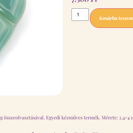
Kosárba tesze
eg összeolvasztásával. Egyedi kézműves termék. Mérete: 2,4×4