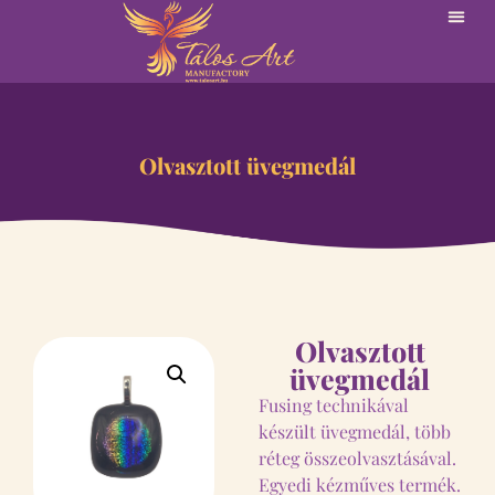
Olvasztott üvegmedál
Olvasztott
üvegmedál
Fusing technikával
készült üvegmedál, több
réteg összeolvasztásával.
Egyedi kézműves termék.