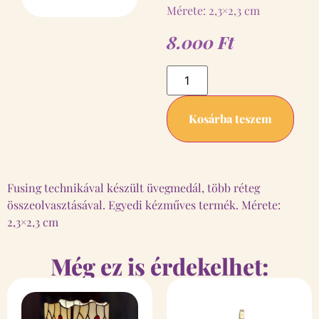
Mérete: 2,3×2,3 cm
8.000
Ft
Kosárba teszem
Fusing technikával készült üvegmedál, több réteg
összeolvasztásával. Egyedi kézműves termék. Mérete:
2,3×2,3 cm
Még ez is érdekelhet: