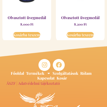
Olvasztott üvegmedál
Olvasztott üvegmedál
8.000
Ft
8.200
Ft
Kosárba teszem
Kosárba teszem
Főoldal
Termékek
Szolgáltatások
Rólam
Kapcsolat
Kosár
ÁSZF
|
Adatvédelmi tájékoztató