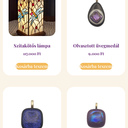
Szitakötős lámpa
Olvasztott üvegmedál
117.000
Ft
9.000
Ft
Kosárba teszem
Kosárba teszem