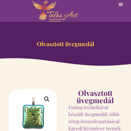
Olvasztott üvegmedál
Olvasztott
üvegmedál
Fusing technikával
készült üvegmedál, több
réteg összeolvasztásával.
Egyedi kézműves termék.