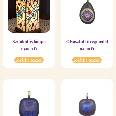
Szitakötős lámpa
Olvasztott üvegmedál
117.000
Ft
9.000
Ft
Kosárba teszem
Kosárba teszem