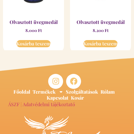
Olvasztott üvegmedál
Olvasztott üvegmedál
8.000
Ft
8.200
Ft
Kosárba teszem
Kosárba teszem
Főoldal
Termékek
Szolgáltatások
Rólam
Kapcsolat
Kosár
ÁSZF
|
Adatvédelmi tájékoztató