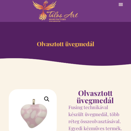
Olvasztott üvegmedál
Olvasztott
üvegmedál
Fusing technikával
készült üvegmedál, több
réteg összeolvasztásával.
Egyedi kézműves termék.