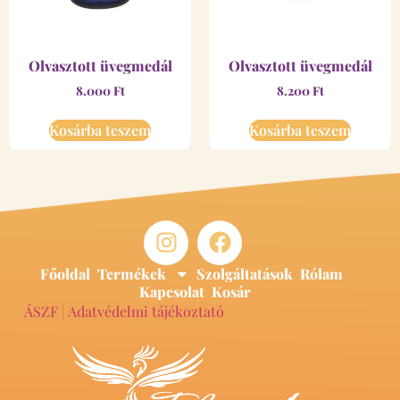
Olvasztott üvegmedál
Olvasztott üvegmedál
8.000
Ft
8.200
Ft
Kosárba teszem
Kosárba teszem
Főoldal
Termékek
Szolgáltatások
Rólam
Kapcsolat
Kosár
ÁSZF
|
Adatvédelmi tájékoztató