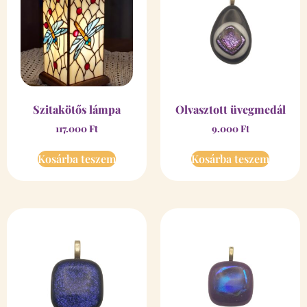
Szitakötős lámpa
Olvasztott üvegmedál
117.000
Ft
9.000
Ft
Kosárba teszem
Kosárba teszem