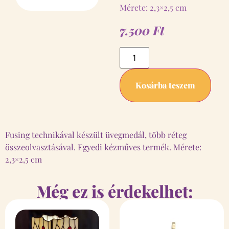
Mérete: 2,3×2,5 cm
7.500
Ft
Kosárba teszem
Fusing technikával készült üvegmedál, több réteg
összeolvasztásával. Egyedi kézműves termék. Mérete:
2,3×2,5 cm
Még ez is érdekelhet: