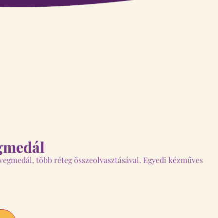
egmedál
üvegmedál, több réteg összeolvasztásával. Egyedi kézműves