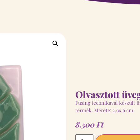
Olvasztott üv
Fusing technikával készült 
termék. Mérete: 2,6x,6 cm
8.500
Ft