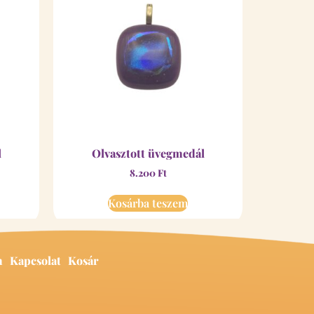
l
Olvasztott üvegmedál
8.200
Ft
Kosárba teszem
m
Kapcsolat
Kosár