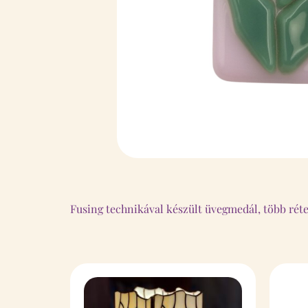
Fusing technikával készült üvegmedál, több rét