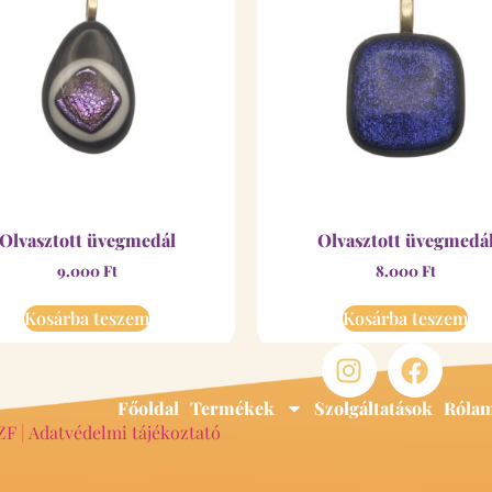
Olvasztott üvegmedál
Olvasztott üvegmedá
9.000
Ft
8.000
Ft
Kosárba teszem
Kosárba teszem
Főoldal
Termékek
Szolgáltatások
Róla
ZF
|
Adatvédelmi tájékoztató