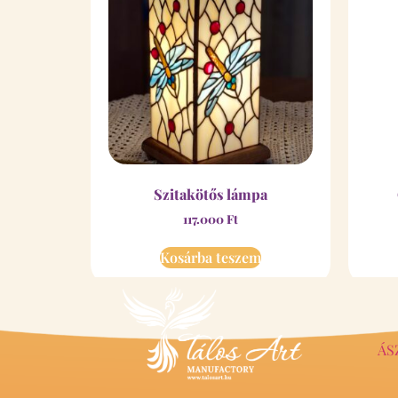
Szitakötős lámpa
117.000
Ft
Kosárba teszem
ÁS