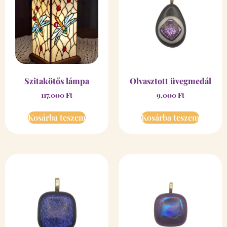
Szitakötős lámpa
Olvasztott üvegmedál
117.000
Ft
9.000
Ft
Kosárba teszem
Kosárba teszem