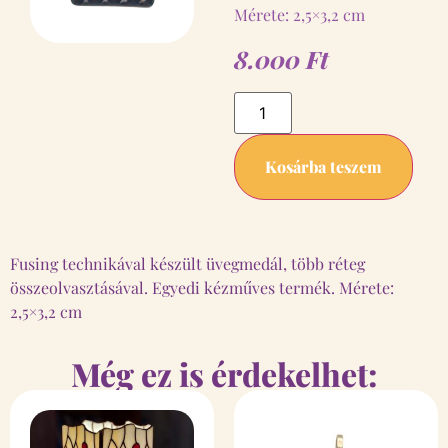
Mérete: 2,5×3,2 cm
8.000
Ft
Kosárba teszem
Fusing technikával készült üvegmedál, több réteg
összeolvasztásával. Egyedi kézműves termék. Mérete:
2,5×3,2 cm
Még ez is érdekelhet: