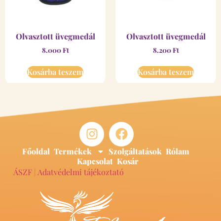
Olvasztott üvegmedál
Olvasztott üvegmedál
8.000
Ft
8.200
Ft
Kosárba teszem
Kosárba teszem
Főoldal
Termékek
Szolgáltatások
Rólam
Kapcsolat
Kosár
ÁSZF
|
Adatvédelmi tájékoztató