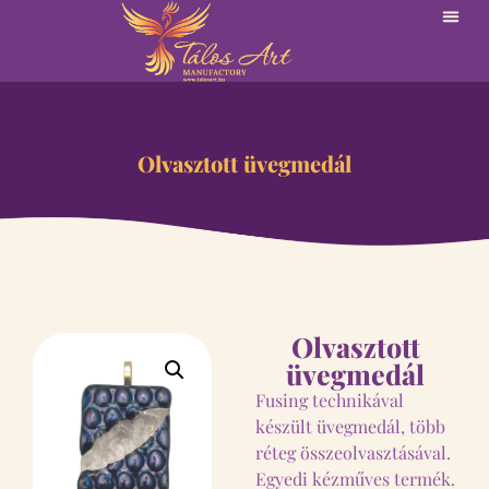
Olvasztott üvegmedál
Olvasztott
üvegmedál
Fusing technikával
készült üvegmedál, több
réteg összeolvasztásával.
Egyedi kézműves termék.