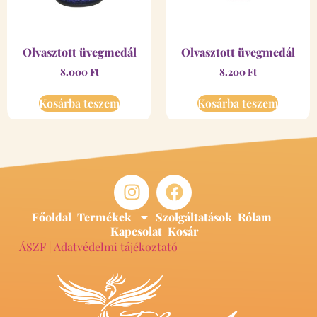
Olvasztott üvegmedál
Olvasztott üvegmedál
8.000
Ft
8.200
Ft
Kosárba teszem
Kosárba teszem
Főoldal
Termékek
Szolgáltatások
Rólam
Kapcsolat
Kosár
ÁSZF
|
Adatvédelmi tájékoztató