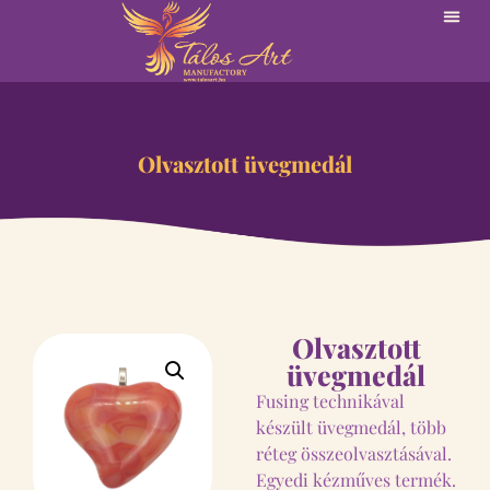
Olvasztott üvegmedál
Olvasztott
üvegmedál
Fusing technikával
készült üvegmedál, több
réteg összeolvasztásával.
Egyedi kézműves termék.