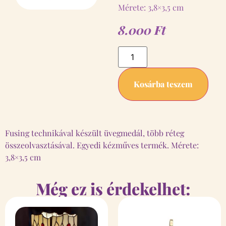
Mérete: 3,8×3,5 cm
8.000
Ft
Kosárba teszem
Fusing technikával készült üvegmedál, több réteg
összeolvasztásával. Egyedi kézműves termék. Mérete:
3,8×3,5 cm
Még ez is érdekelhet: