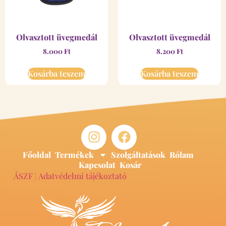
Olvasztott üvegmedál
Olvasztott üvegmedál
8.000
Ft
8.200
Ft
Kosárba teszem
Kosárba teszem
Főoldal
Termékek
Szolgáltatások
Rólam
Kapcsolat
Kosár
ÁSZF
|
Adatvédelmi tájékoztató