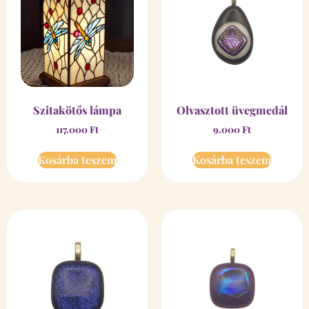
Szitakötős lámpa
Olvasztott üvegmedál
117.000
Ft
9.000
Ft
Kosárba teszem
Kosárba teszem