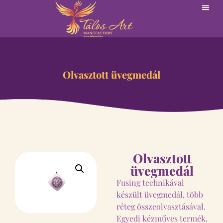
Olvasztott üvegmedál
Olvasztott
üvegmedál
Fusing technikával
készült üvegmedál, több
réteg összeolvasztásával.
Egyedi kézműves termék.