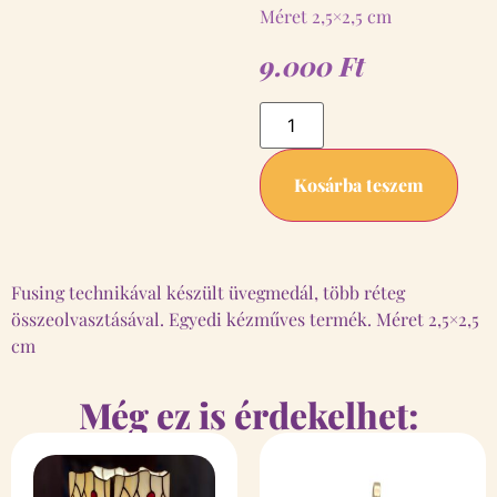
Méret 2,5×2,5 cm
9.000
Ft
Kosárba teszem
Fusing technikával készült üvegmedál, több réteg
összeolvasztásával. Egyedi kézműves termék. Méret 2,5×2,5
cm
Még ez is érdekelhet: