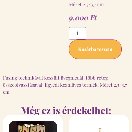
Méret 2,5×3,7 cm
9.000
Ft
Kosárba teszem
Fusing technikával készült üvegmedál, több réteg
összeolvasztásával. Egyedi kézműves termék. Méret 2,5×3,7
cm
Még ez is érdekelhet: