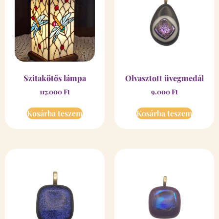
Szitakötős lámpa
Olvasztott üvegmedál
117.000
Ft
9.000
Ft
Kosárba teszem
Kosárba teszem