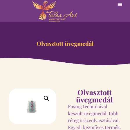
Olvasztott üvegmedál
Olvasztott
üvegmedál
Fusing technikával
készült üvegmedál, több
réteg összeolvasztásával.
Egyedi kézműves termék.