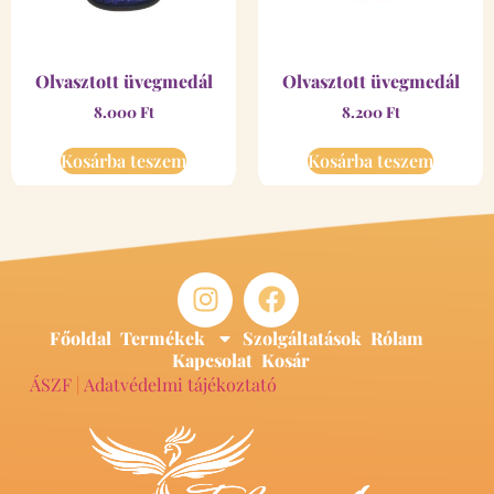
Olvasztott üvegmedál
Olvasztott üvegmedál
8.000
Ft
8.200
Ft
Kosárba teszem
Kosárba teszem
Főoldal
Termékek
Szolgáltatások
Rólam
Kapcsolat
Kosár
ÁSZF
|
Adatvédelmi tájékoztató