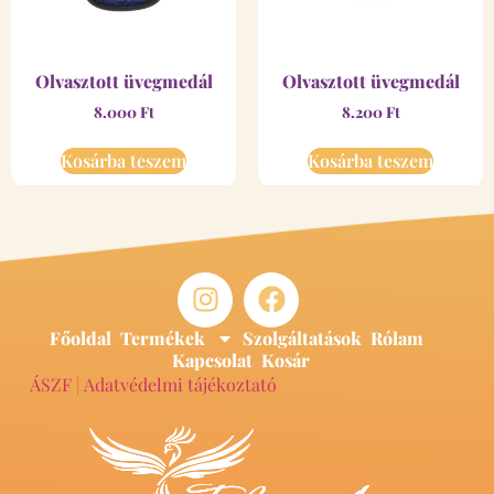
Olvasztott üvegmedál
Olvasztott üvegmedál
8.000
Ft
8.200
Ft
Kosárba teszem
Kosárba teszem
Főoldal
Termékek
Szolgáltatások
Rólam
Kapcsolat
Kosár
ÁSZF
|
Adatvédelmi tájékoztató