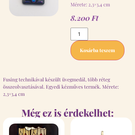
Mérete: 2,3×3,4 cm
8.200
Ft
Kosárba teszem
Fusing technikával készült üvegmedál, több réteg
összeolvasztásával. Egyedi kézműves termék. Mérete:
2,3×3,4 cm
Még ez is érdekelhet: