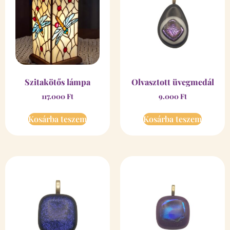
Szitakötős lámpa
Olvasztott üvegmedál
117.000
Ft
9.000
Ft
Kosárba teszem
Kosárba teszem