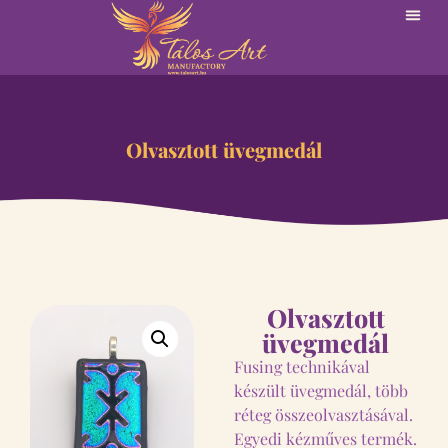
Olvasztott üvegmedál
Olvasztott
üvegmedál
Fusing technikával
készült üvegmedál, több
réteg összeolvasztásával.
Egyedi kézműves termék.