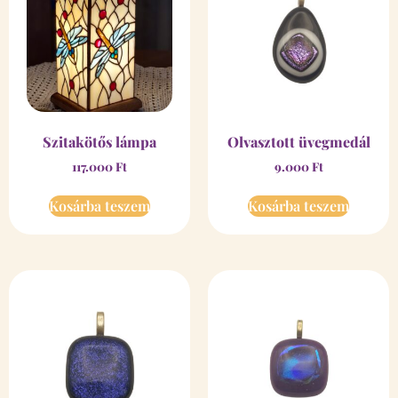
Szitakötős lámpa
Olvasztott üvegmedál
117.000
Ft
9.000
Ft
Kosárba teszem
Kosárba teszem