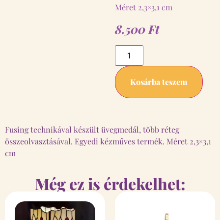
Méret 2,3×3,1 cm
8.500
Ft
Kosárba teszem
Fusing technikával készült üvegmedál, több réteg
összeolvasztásával. Egyedi kézműves termék. Méret 2,3×3,1
cm
Még ez is érdekelhet: