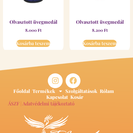
Olvasztott üvegmedál
Olvasztott üvegmedál
8.000
Ft
8.200
Ft
Kosárba teszem
Kosárba teszem
Főoldal
Termékek
Szolgáltatások
Rólam
Kapcsolat
Kosár
ÁSZF
|
Adatvédelmi tájékoztató