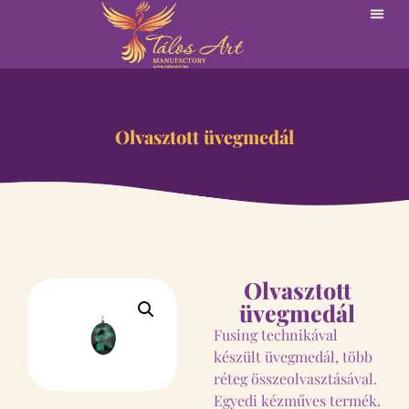
Olvasztott üvegmedál
Olvasztott
üvegmedál
Fusing technikával
készült üvegmedál, több
réteg összeolvasztásával.
Egyedi kézműves termék.