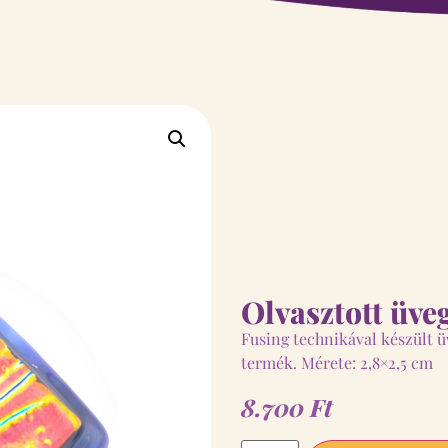
Olvasztott üv
Fusing technikával készült 
termék. Mérete: 2,8×2,5 cm
8.700
Ft