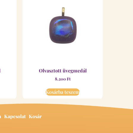
l
Olvasztott üvegmedál
8.200
Ft
Kosárba teszem
m
Kapcsolat
Kosár