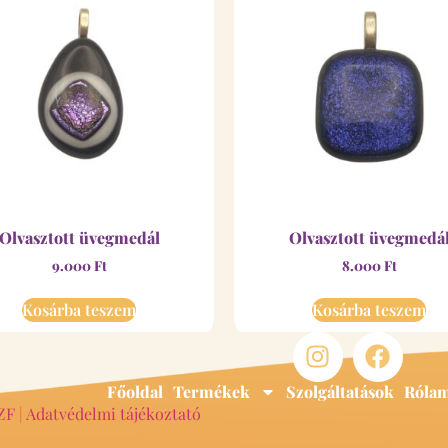
Olvasztott üvegmedál
Olvasztott üvegmedá
9.000
Ft
8.000
Ft
Kosárba teszem
Kosárba teszem
Főoldal
Termékek
Szolgáltatások
Róla
ZF
|
Adatvédelmi tájékoztató