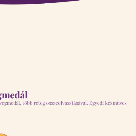
egmedál
üvegmedál, több réteg összeolvasztásával. Egyedi kézműves