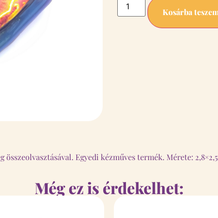
Kosárba tesze
eg összeolvasztásával. Egyedi kézműves termék. Mérete: 2,8×2,
Még ez is érdekelhet: