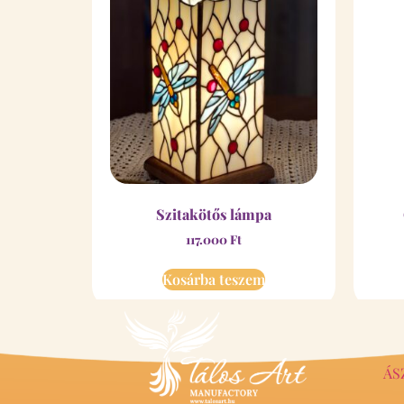
Szitakötős lámpa
117.000
Ft
Kosárba teszem
ÁS