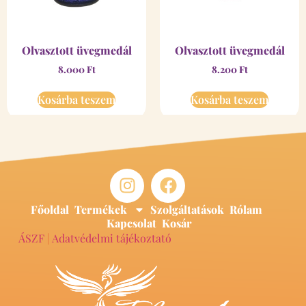
Olvasztott üvegmedál
Olvasztott üvegmedál
8.000
Ft
8.200
Ft
Kosárba teszem
Kosárba teszem
Főoldal
Termékek
Szolgáltatások
Rólam
Kapcsolat
Kosár
ÁSZF
|
Adatvédelmi tájékoztató