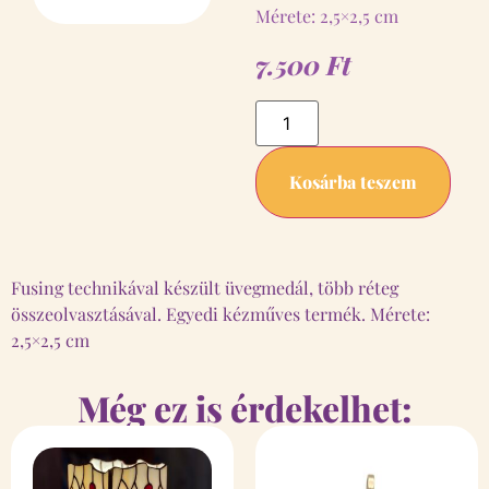
Mérete: 2,5×2,5 cm
7.500
Ft
Kosárba teszem
Fusing technikával készült üvegmedál, több réteg
összeolvasztásával. Egyedi kézműves termék. Mérete:
2,5×2,5 cm
Még ez is érdekelhet: