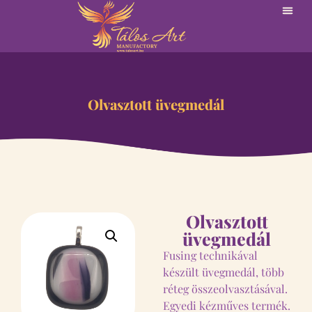
Olvasztott üvegmedál
Olvasztott
üvegmedál
Fusing technikával
készült üvegmedál, több
réteg összeolvasztásával.
Egyedi kézműves termék.