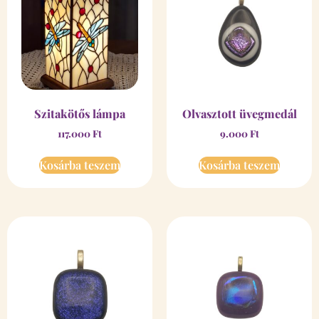
Szitakötős lámpa
Olvasztott üvegmedál
117.000
Ft
9.000
Ft
Kosárba teszem
Kosárba teszem