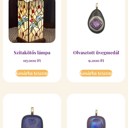
Szitakötős lámpa
Olvasztott üvegmedál
117.000
Ft
9.000
Ft
Kosárba teszem
Kosárba teszem