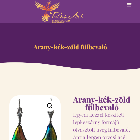
Arany-kék-zöld fülbevaló
Arany-kék-zöld
fülbevaló
Egyedi kézzel készített
lepkeszárny formájú
olvasztott üveg fülbevaló.
Antiallergén orvosi acél