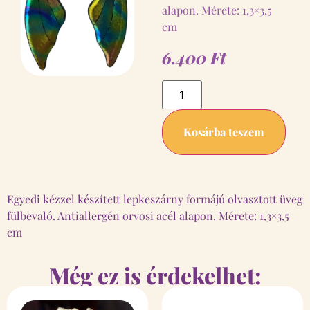
alapon. Mérete: 1,3×3,5
cm
6.400
Ft
Kosárba teszem
Egyedi kézzel készített lepkeszárny formájú olvasztott üveg
fülbevaló. Antiallergén orvosi acél alapon. Mérete: 1,3×3,5
cm
Még ez is érdekelhet: