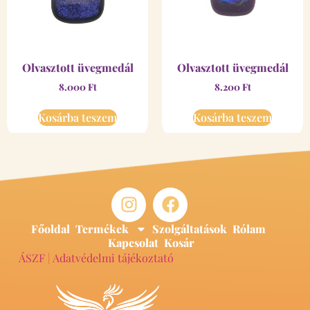
Olvasztott üvegmedál
Olvasztott üvegmedál
8.000
Ft
8.200
Ft
Kosárba teszem
Kosárba teszem
Főoldal
Termékek
Szolgáltatások
Rólam
Kapcsolat
Kosár
ÁSZF
|
Adatvédelmi tájékoztató