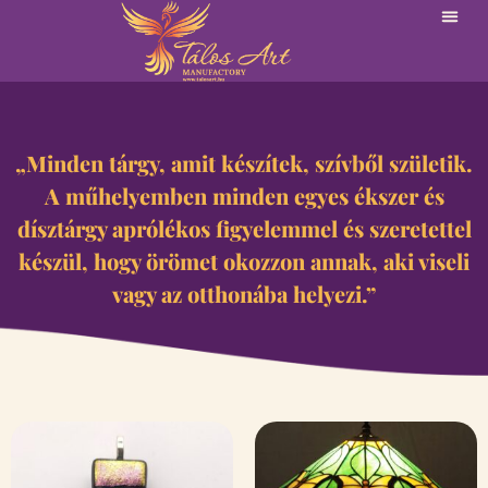
„Minden tárgy, amit készítek, szívből születik.
A műhelyemben minden egyes ékszer és
dísztárgy aprólékos figyelemmel és szeretettel
készül, hogy örömet okozzon annak, aki viseli
vagy az otthonába helyezi.”