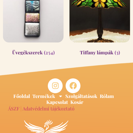
Üvegékszerek
(254)
Tiffany lámpák
(3)
Főoldal
Termékek
Szolgáltatások
Rólam
Kapcsolat
Kosár
ÁSZF
|
Adatvédelmi tájékoztató